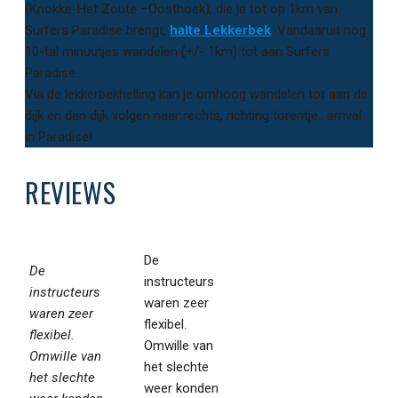
(Knokke-Het Zoute –Oosthoek), die je tot op 1km van
Surfers Paradise brengt,
halte Lekkerbek
. Vandaaruit nog
10-tal minuutjes wandelen (+/- 1km) tot aan Surfers
Paradise.
Via de lekkerbekhelling kan je omhoog wandelen tot aan de
dijk en dan dijk volgen naar rechts, richting torentje.. arrival
in Paradise!
REVIEWS
De
De
instructeurs
instructeurs
waren zeer
waren zeer
flexibel.
flexibel.
Omwille van
Omwille van
het slechte
het slechte
weer konden