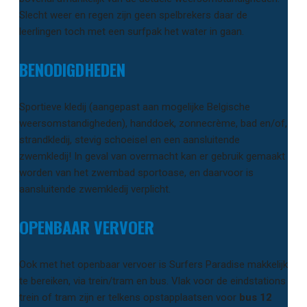
Slecht weer en regen zijn geen spelbrekers daar de
leerlingen toch met een surfpak het water in gaan.
BENODIGDHEDEN
Sportieve kledij (aangepast aan mogelijke Belgische
weersomstandigheden), handdoek, zonnecrème, bad­ en/of,
strandkledij, stevig schoeisel en een aansluitende
zwemkledij! In geval van overmacht kan er gebruik gemaakt
worden van het zwembad sportoase, en daarvoor is
aansluitende zwemkledij verplicht.
OPENBAAR VERVOER
Ook met het openbaar vervoer is Surfers Paradise makkelijk
te bereiken, via trein/tram en bus. Vlak voor de eindstations
trein of tram zijn er telkens opstapplaatsen voor
bus 12