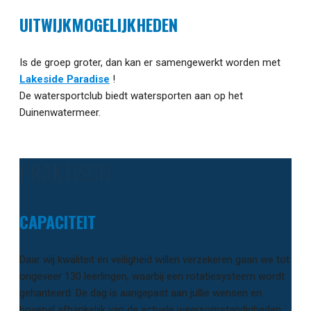
UITWIJKMOGELIJKHEDEN
Is de groep groter, dan kan er samengewerkt worden met
Lakeside Paradise
!
De watersportclub biedt watersporten aan op het
Duinenwatermeer.
PRAKTISCH
CAPACITEIT
Daar wij kwaliteit én veiligheid willen verzekeren gaan we tot
ongeveer 130 leerlingen, waarbij een rotatiesysteem wordt
gehanteerd. De dag is aangepast aan jullie wensen en
bovenal afhankelijk van de actuele weersomstandigheden.