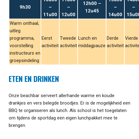
12h00 –
9h30
–
–
–
–
12u45
11u00
12u00
14u00
15u0
Warm onthaal,
uitleg
programma,
Eerst
Tweede
Lunch en
Derde
Vierde
voorstelling
activiteit
activiteit
middagpauze
activiteit
activite
instructeurs en
groepsindeling
ETEN EN DRINKEN
Onze beachbar serveert allerhande warme en koude
drankjes en vers belegde broodjes. Er is de mogelijkheid een
BBQ te organiseren als lunch. Als school is het toegelaten
om tijdens de sportdag een eigen lunchpakket mee te
brengen.