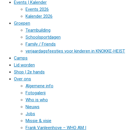
Events | Kalender
Events 2026
Kalender 2026
Groepen
Teambuilding
Schoolsportdagen
Family / Friends
verjaardagsfeestjes voor kinderen in KNOKKE-HEIST
Camps
Lid worden
Shop | 2e hands
Over ons
Algemene info
Fotogalerij
Who is who
Nieuws
Jobs
Missie & visie
Frank Vanleenhove – WHO AM I