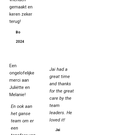
gemaakt en
keren zeker
terug!
Bo
2024
Een
Jai had a
ongelofelijke
great time
merci aan
and thanks
Juliëtte en
for the great
Melanie!
care by the
team
En ook aan
leaders. He
het ganse
loved it!
team om er
een
Jai