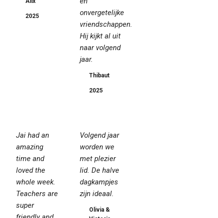
en
Alix
onvergetelijke
2025
vriendschappen.
Hij kijkt al uit
naar volgend
jaar.
Thibaut
2025
Jai had an
Volgend jaar
amazing
worden we
time and
met plezier
loved the
lid. De halve
whole week.
dagkampjes
Teachers are
zijn ideaal.
super
Olivia &
friendly and