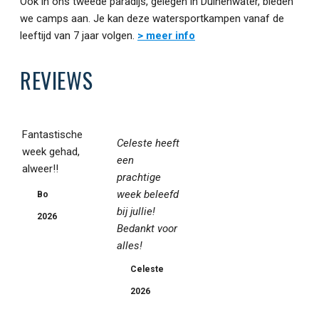
Ook in ons tweede paradijs, gelegen in Duinenwater, bieden
we camps aan. Je kan deze watersportkampen vanaf de
leeftijd van 7 jaar volgen.
> meer info
REVIEWS
Fantastische
Celeste heeft
week gehad,
een
alweer!!
prachtige
week beleefd
Bo
bij jullie!
2026
Bedankt voor
alles!
Celeste
2026