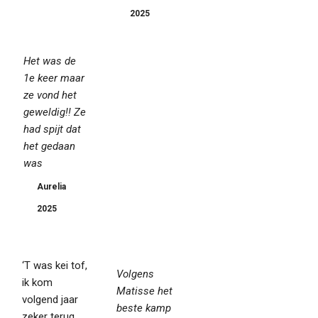
2025
Het was de
1e keer maar
ze vond het
geweldig!! Ze
had spijt dat
het gedaan
was
Aurelia
2025
‘T was kei tof,
Volgens
ik kom
Matisse het
volgend jaar
beste kamp
zeker terug