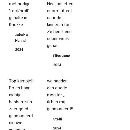
met nodige
Heel actief en
“rock’nroll”
enorm attent
gehalte in
naar de
Knokke
kinderen toe.
Ze heeft een
Jakob &
super week
Hannah
gehad
2024
Elisa-Jane
2024
Top kampje!!
we hadden
Bo en haar
een goede
nichtje
monitor ,
hebben zich
ik heb mij
zeer goed
geamuseerd!!
geamuseerd,
Steffi
nieuwe
2024
vrienden