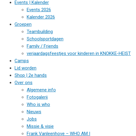
Events | Kalender
Events 2026
Kalender 2026
Groepen
Teambuilding
Schoolsportdagen
Family / Friends
verjaardagsfeestjes voor kinderen in KNOKKE-HEIST
Camps
Lid worden
Shop | 2e hands
Over ons
Algemene info
Fotogalerij
Who is who
Nieuws
Jobs
Missie & visie
Frank Vanleenhove – WHO AM I