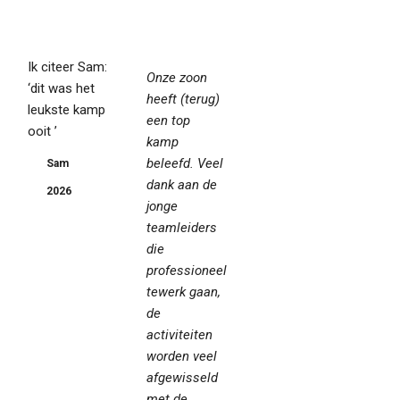
Ik citeer Sam:
Onze zoon
‘dit was het
heeft (terug)
leukste kamp
een top
ooit ’
kamp
beleefd. Veel
Sam
dank aan de
2026
jonge
teamleiders
die
professioneel
tewerk gaan,
de
activiteiten
worden veel
afgewisseld
met de