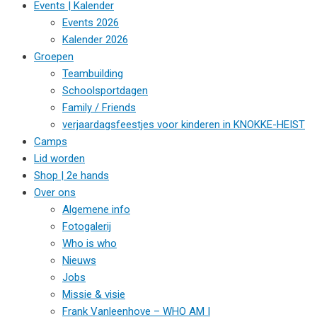
Events | Kalender
Events 2026
Kalender 2026
Groepen
Teambuilding
Schoolsportdagen
Family / Friends
verjaardagsfeestjes voor kinderen in KNOKKE-HEIST
Camps
Lid worden
Shop | 2e hands
Over ons
Algemene info
Fotogalerij
Who is who
Nieuws
Jobs
Missie & visie
Frank Vanleenhove – WHO AM I