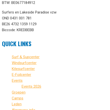
BTW: BE0677184912
Surfers en Lakeside Paradise vzw
OND 0431 001 781
BE26 4732 1359 1129
Biccode: KREDBEBB
QUICK LINKS
Surf & Supcenter
Windsurfcenter
Kitesurfcenter
E-Foilcenter
Events
Events 2026
Groepen
Camps
Leden
Algemene info