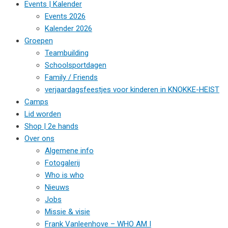
Events | Kalender
Events 2026
Kalender 2026
Groepen
Teambuilding
Schoolsportdagen
Family / Friends
verjaardagsfeestjes voor kinderen in KNOKKE-HEIST
Camps
Lid worden
Shop | 2e hands
Over ons
Algemene info
Fotogalerij
Who is who
Nieuws
Jobs
Missie & visie
Frank Vanleenhove – WHO AM I